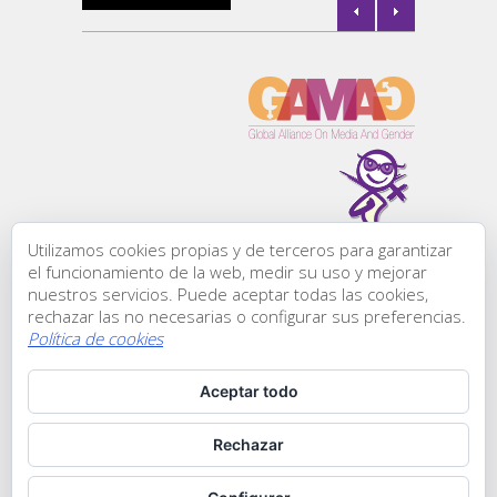
l de
la
Utilizamos cookies propias y de terceros para garantizar
Todos los derechos
el funcionamiento de la web, medir su uso y mejorar
reservados:
nuestros servicios. Puede aceptar todas las cookies,
Comunicación &
rechazar las no necesarias o configurar sus preferencias.
Género, ® 2015
Política de cookies
C/ Zurbano, 45-1
l de
28010 | Madrid
Aceptar todo
Teléfono: +34 911
853 117
Contactarnos
Rechazar