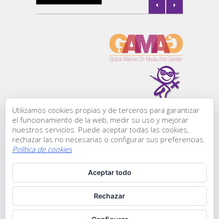
l de
la
Utilizamos cookies propias y de terceros para garantizar
Todos los derechos
el funcionamiento de la web, medir su uso y mejorar
reservados:
nuestros servicios. Puede aceptar todas las cookies,
Comunicación &
rechazar las no necesarias o configurar sus preferencias.
Género, ® 2015
Política de cookies
C/ Zurbano, 45-1
l de
28010 | Madrid
Aceptar todo
Teléfono: +34 911
853 117
Contactarnos
Rechazar