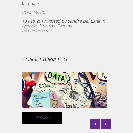
lenguaje…
READ MORE
13 Feb 2017 Posted by Sandra Del Estal in
Agencia
,
Artículos
,
Eventos
no comments
CONSULTORÍA ECG
¿ECG 
la
Un comp
medios 
empresa
comunic
de géne
C
LEER MAS