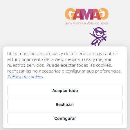
l de
la
Utilizamos cookies propias y de terceros para garantizar
Todos los derechos
el funcionamiento de la web, medir su uso y mejorar
reservados:
nuestros servicios. Puede aceptar todas las cookies,
Comunicación &
rechazar las no necesarias o configurar sus preferencias.
Género, ® 2015
Política de cookies
C/ Zurbano, 45-1
l de
28010 | Madrid
Aceptar todo
Teléfono: +34 911
853 117
Contactarnos
Rechazar
Configurar