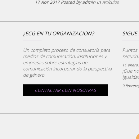
17 Abr 2017 Posted by admin in
Artículos
¿ECG EN TU ORGANIZACIÓN?
SIGUE 
Un completo proceso de consultoría para
Puntos V
medios de comunicación, instituciones y
segurid
empresas sobre estrategias de
11 enero,
comunicación incorporando la perspectiva
¡Que no
de género.
Igualdad
9 febrero
CONTACTAR CON NOSOTRAS