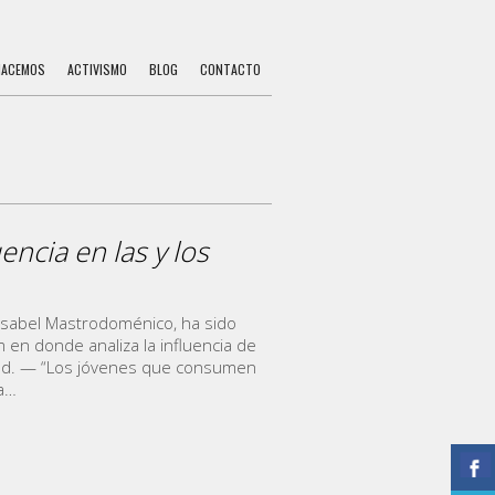
HACEMOS
ACTIVISMO
BLOG
CONTACTO
encia en las y los
 Isabel Mastrodoménico, ha sido
 en donde analiza la influencia de
dad. — “Los jóvenes que consumen
ía…