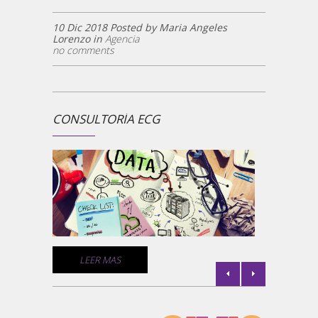
10 Dic 2018 Posted by Maria Angeles
Lorenzo in
Agencia
no comments
CONSULTORÍA ECG
¿ECG 
la
Un comp
medios 
empresa
comunic
de géne
C
LEER MAS