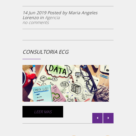
14 Jun 2019 Posted by Maria Angeles
Lorenzo in
Agencia
no comments
CONSULTORÍA ECG
¿ECG 
la
Un comp
medios 
empresa
comunic
de géne
C
LEER MAS