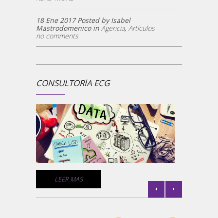
18 Ene 2017 Posted by Isabel
Mastrodomenico in
Agencia
,
Artículos
no comments
CONSULTORÍA ECG
¿ECG 
la
Un comp
medios 
empresa
comunic
de géne
C
LEER MAS