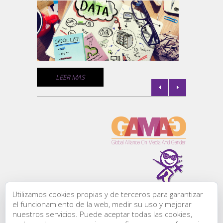
la
Un comp
medios 
empresa
comunic
de géne
C
LEER MAS
l de
la
Utilizamos cookies propias y de terceros para garantizar
Todos los derechos
el funcionamiento de la web, medir su uso y mejorar
reservados:
nuestros servicios. Puede aceptar todas las cookies,
Comunicación &