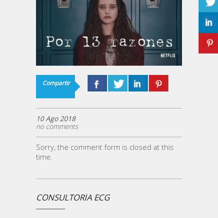
Compartir
10 Ago 2018
no comments
Sorry, the comment form is closed at this
time.
CONSULTORÍA ECG
¿ECG 