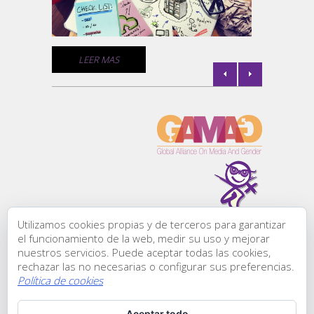
comunic
de géne
C
LEER MAS
l de
la
Utilizamos cookies propias y de terceros para garantizar
Todos los derechos
el funcionamiento de la web, medir su uso y mejorar
reservados:
nuestros servicios. Puede aceptar todas las cookies,
Comunicación &
rechazar las no necesarias o configurar sus preferencias.
Género, ® 2015
Política de cookies
C/ Zurbano, 45-1
l de
28010 | Madrid
Aceptar todo