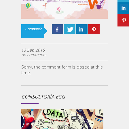
Compartir
13 Sep 2016
no comments
Sorry, the comment form is closed at this
time.
CONSULTORÍA ECG
¿ECG 
la
Un comp
medios 
empresa