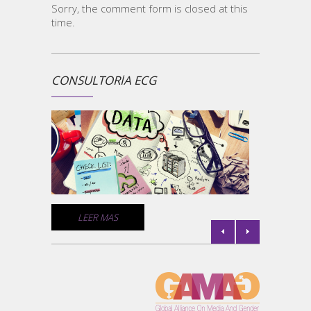
Sorry, the comment form is closed at this
time.
CONSULTORÍA ECG
¿ECG 
la
Un comp
medios 
empresa
comunic
de géne
C
LEER MAS
l de
la