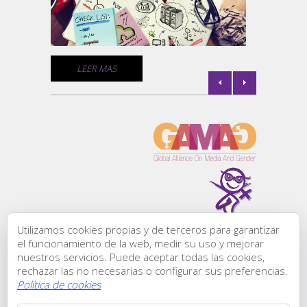
comunic
de géne
C
LEER MAS
l de
la
Utilizamos cookies propias y de terceros para garantizar
Todos los derechos
el funcionamiento de la web, medir su uso y mejorar
reservados:
nuestros servicios. Puede aceptar todas las cookies,
Comunicación &
rechazar las no necesarias o configurar sus preferencias.
Género, ® 2015
Política de cookies
C/ Zurbano, 45-1
l de