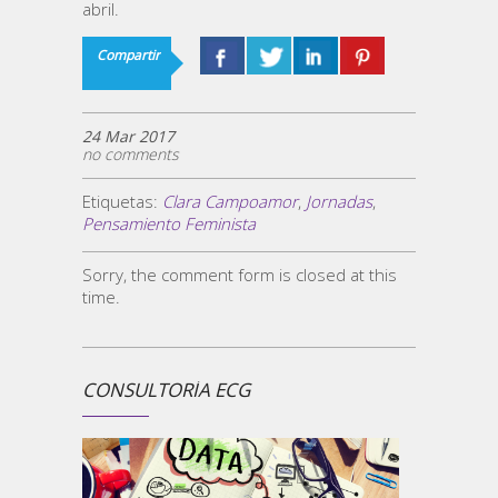
abril.
Compartir
24 Mar 2017
no comments
Etiquetas:
Clara Campoamor
,
Jornadas
,
Pensamiento Feminista
Sorry, the comment form is closed at this
time.
CONSULTORÍA ECG
¿ECG 
la
Un comp
medios 
empresa