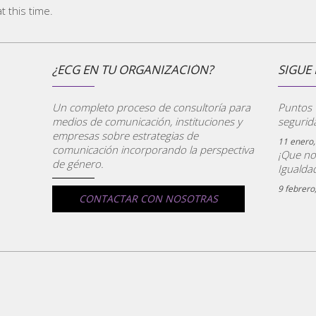
 this time.
¿ECG EN TU ORGANIZACIÓN?
SIGUE 
Un completo proceso de consultoría para
Puntos V
medios de comunicación, instituciones y
segurid
empresas sobre estrategias de
11 enero,
comunicación incorporando la perspectiva
¡Que no
de género.
Igualdad
9 febrero
CONTACTAR CON NOSOTRAS