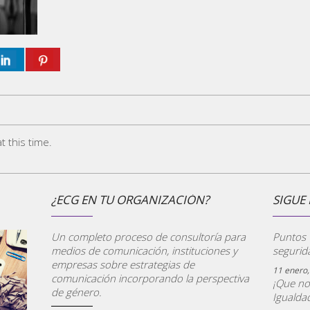
 this time.
¿ECG EN TU ORGANIZACIÓN?
SIGUE 
Un completo proceso de consultoría para
Puntos V
medios de comunicación, instituciones y
segurid
empresas sobre estrategias de
11 enero,
comunicación incorporando la perspectiva
¡Que no
de género.
Igualdad