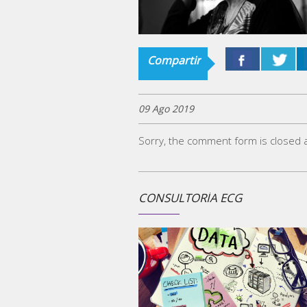
Compartir
09 Ago 2019
Sorry, the comment form is closed at
 DE C&G:
CONSULTORÍA ECG
a herramienta para la
mujeres.
la Dirección General de
tas!