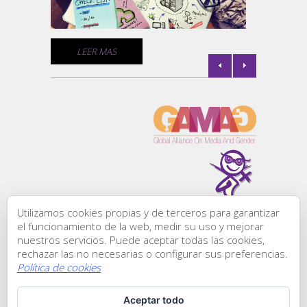
de géne
C
LEER MAS
l de
la
Utilizamos cookies propias y de terceros para garantizar
Todos los derechos
el funcionamiento de la web, medir su uso y mejorar
reservados:
nuestros servicios. Puede aceptar todas las cookies,
Comunicación &
rechazar las no necesarias o configurar sus preferencias.
Género, ® 2015
Política de cookies
C/ Zurbano, 45-1
l de
28010 | Madrid
Aceptar todo
Teléfono: +34 911