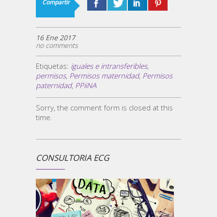
Compartir
16 Ene 2017
no comments
Etiquetas:
iguales e intransferibles
,
permisos
,
Permisos maternidad
,
Permisos
paternidad
,
PPiiNA
Sorry, the comment form is closed at this
time.
CONSULTORÍA ECG
¿ECG 
la
Un comp
medios 
empresa
comunic