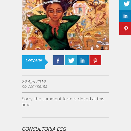
Compartir
29 Ago 2019
no comments
Sorry, the comment form is closed at this
time.
CONSULTORÍA ECG
¿ECG 