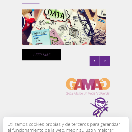
la
Un comp
medios 
empresa
comunic
de géne
C
LEER MAS
l de
la
Utilizamos cookies propias y de terceros para garantizar
Todos los derechos
el funcionamiento de la web, medir su uso y mejorar
reservados: