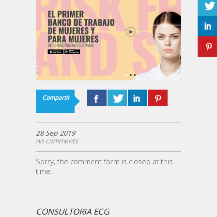
Compartir
28 Sep 2019
no comments
Sorry, the comment form is closed at this
time.
CONSULTORÍA ECG
¿ECG 