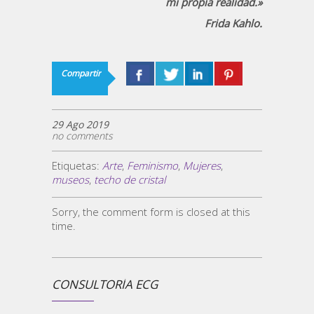
mi propia realidad.»
Frida Kahlo.
Compartir
29 Ago 2019
no comments
Etiquetas:
Arte
,
Feminismo
,
Mujeres
,
museos
,
techo de cristal
Sorry, the comment form is closed at this
time.
CONSULTORÍA ECG
¿ECG 