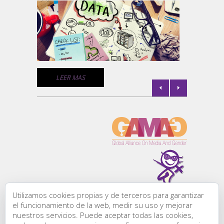
la
Un comp
medios 
empresa
comunic
de géne
C
LEER MAS
l de
la
Utilizamos cookies propias y de terceros para garantizar
Todos los derechos
el funcionamiento de la web, medir su uso y mejorar
reservados:
nuestros servicios. Puede aceptar todas las cookies,
Comunicación &