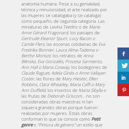
anatomía humana. Pese a su genialidad,
técnica y minuciosidad, el arte realizado por
las mujeres se catalogaba (y se cataloga)
como pequeño, de segunda categoría. Las
miniaturas de
Levina Teetlinc
o de
Marie
Anne Gérard Fragonard
; los paisajes de
Gertrude Eleanor Spurr, Lucy Bacon o
Camile Flers
; las escenas cotidianas de
Eva
Fredrika Bonnier, Laura Alma-Tadema o
Berthe Morisot
; los retratos de
Anna
Bilinska, Eva Gonzalès, Procesa Sarmiento,
Ann Hall o Maria Cosway
; los bodegones de
Claude Raguet, Adela Ginés o Anne Vallayer-
Coster
; las flores de
Mary Hiester, Ellen
Robbins, Clara Wheatley, Maria Caffi o Mary
Ann Duffield
; los insectos de
Maria Sibylla
o
las frutas de
Deborah Griscom
… no son
consideradas obras maestras ni tan
siquiera grandes obras porque fueron
realizadas por mujeres. Estas obras
conforman lo que se conoce como
Petit
genre
o
“Pintura de género”
un estilo que