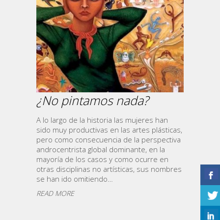
¿No pintamos nada?
A lo largo de la historia las mujeres han
sido muy productivas en las artes plásticas,
pero como consecuencia de la perspectiva
androcentrista global dominante, en la
mayoría de los casos y como ocurre en
otras disciplinas no artísticas, sus nombres
se han ido omitiendo…
READ MORE